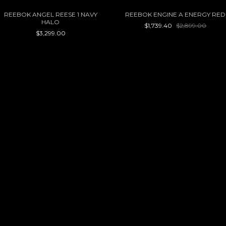
REEBOK ANGEL REESE 1 NAVY
REEBOK ENGINE A ENERGY RED
HALO
$1,739.40
$2,899.00
$3,299.00