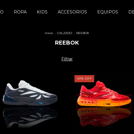
DO
ROPA
KIDS
ACCESORIOS
EQUIPOS
D
Inicio
.
CALZADO
.
REEBOK
REEBOK
Filtrar
40
%
OFF